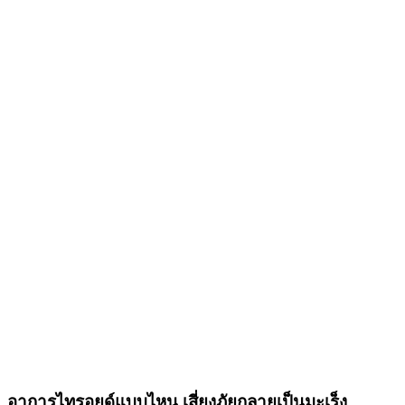
อาการไทรอยด์แบบไหน เสี่ยงภัยกลายเป็นมะเร็ง